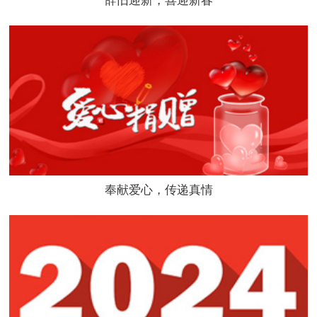
辞旧迎新，喜迎新春
奉献爱心，传递真情